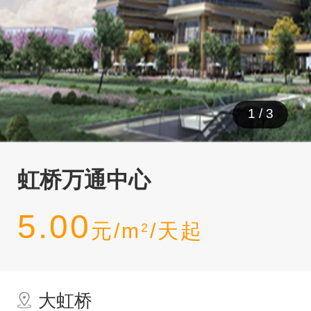
1
/
3
虹桥万通中心
5.00
元/m
/天起
2
大虹桥