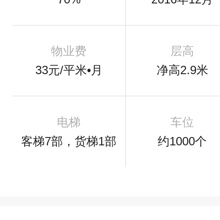
物业费
层高
33元/平米•月
净高2.9米
电梯
车位
客梯7部，货梯1部
约1000个