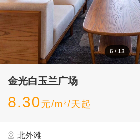
6
/
13
金光白玉兰广场
8.30
元/m
/天起
2
北外滩