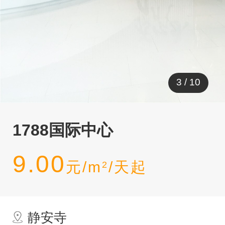
4
/
10
1788国际中心
9.00
元/m
/天起
2
静安寺