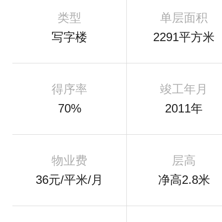
类型
单层面积
写字楼
2291平方米
得序率
竣工年月
70%
2011年
物业费
层高
36元/平米/月
净高2.8米