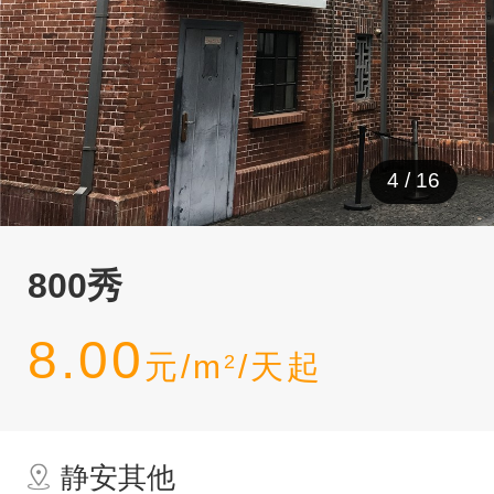
5
/
16
800秀
8.00
元/m
/天起
2
静安其他