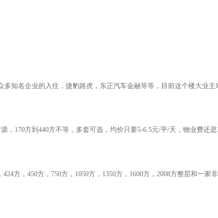
众多知名企业的入住，捷豹路虎，东正汽车金融等等，目前这个楼大业主对外报
170方到440方不等，多套可选，均价只要5-6.5元/平/天，物业费还
24方，450方，750方，1050方，1350方，1600方，2008方整层和一