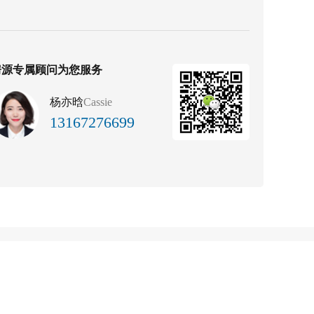
房源专属顾问为您服务
杨亦晗
Cassie
13167276699