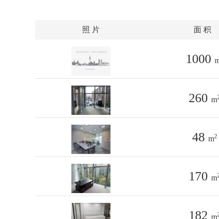
照 片
面 积
1000
260
m
48
2
m
170
m
182
m