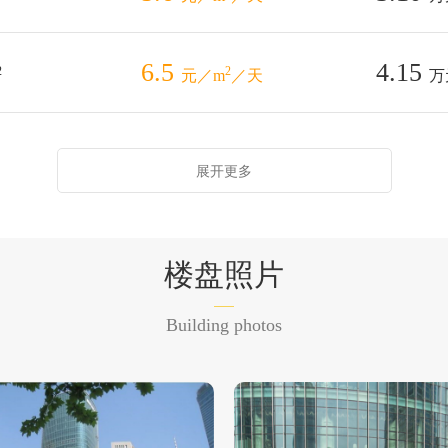
6.5
4.15
2
2
元／m
／天
万
展开更多
楼盘照片
Building photos