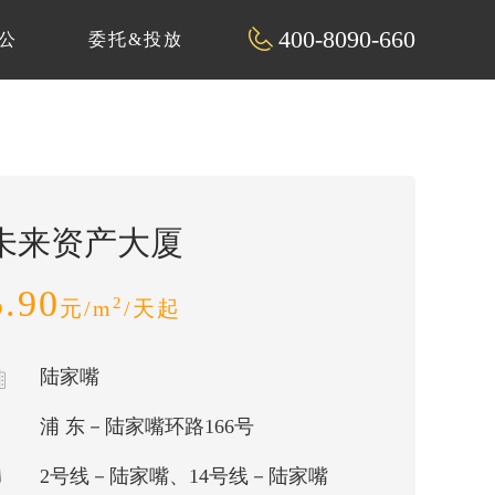
400-8090-660
公
委托&投放
未来资产大厦
5.90
2
元/m
/天起
陆家嘴
浦 东－陆家嘴环路166号
2号线－陆家嘴、14号线－陆家嘴