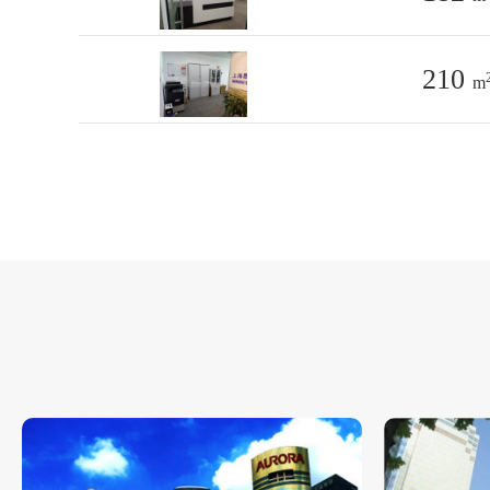
210
m