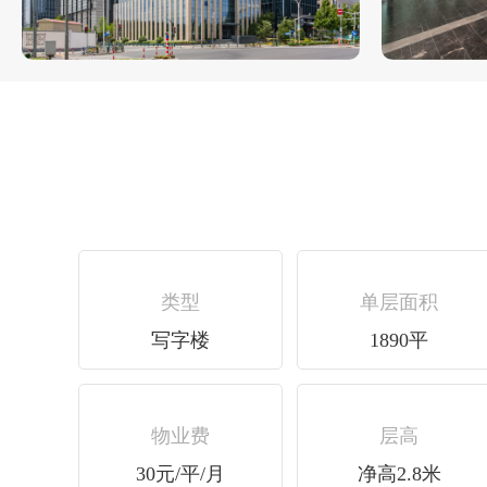
类型
单层面积
写字楼
1890平
物业费
层高
30元/平/月
净高2.8米