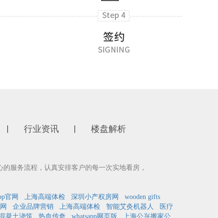
行业资讯
楼盘解析
丨
丨
心的服务流程，认真安排客户的每一次实地看房，
pp官网
上海高端体检
深圳小产权房网
wooden gifts
网
企业品牌营销
上海高端体检
智能艾灸机器人
医疗
混凝土浇筑
热血传奇
whatsapp网页版
上海公兴搬家公