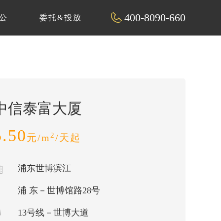
400-8090-660
公
委托&投放
中信泰富大厦
5.50
2
元/m
/天起
浦东世博滨江
浦 东－世博馆路28号
13号线－世博大道