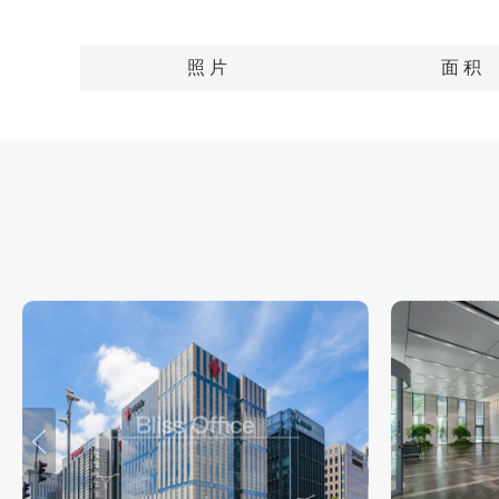
照 片
面 积