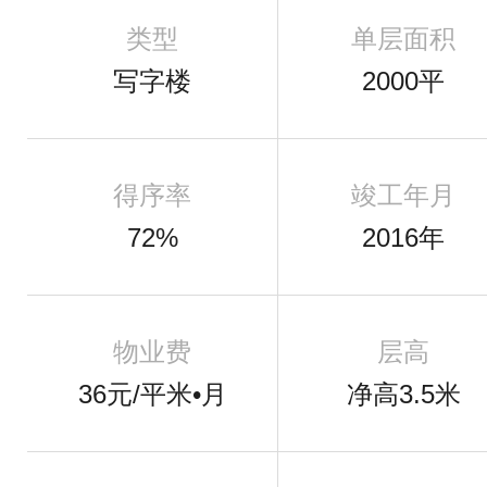
类型
单层面积
写字楼
2000平
得序率
竣工年月
72%
2016年
物业费
层高
36元/平米•月
净高3.5米