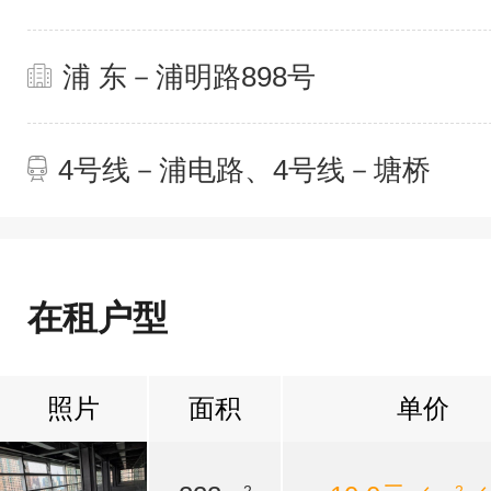
浦 东－浦明路898号
4号线－浦电路、4号线－塘桥
在租户型
照片
面积
单价