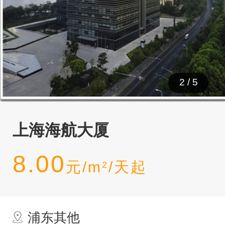
2
/
5
上海海航大厦
8.00
元/m
/天起
2
浦东其他