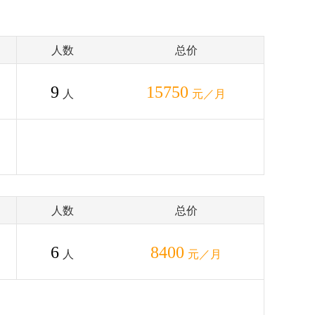
人数
总价
9
15750
人
元／月
人数
总价
6
8400
人
元／月