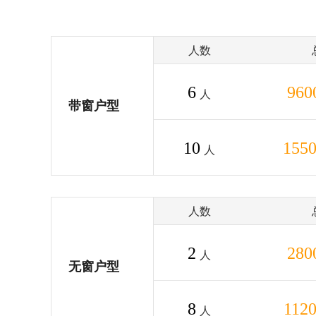
人数
6
960
人
带窗户型
10
155
人
人数
2
280
人
无窗户型
8
112
人