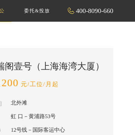
400-8090-660
公
委托&投放
瑞阁壹号（上海海湾大厦）
1200
元/工位/月起
北外滩
虹 口－黄浦路53号
12号线－国际客运中心