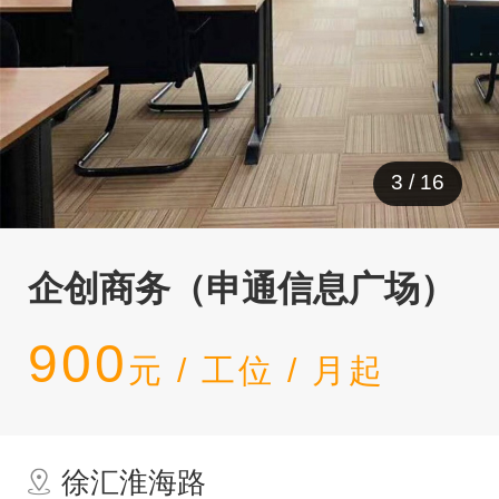
4
/
16
企创商务（申通信息广场）
900
元 / 工位 / 月起
徐汇淮海路