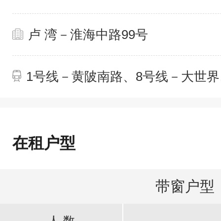
卢 湾－淮海中路99号
1号线－黄陂南路、8号线－大世界
在租户型
带窗户型
人 数