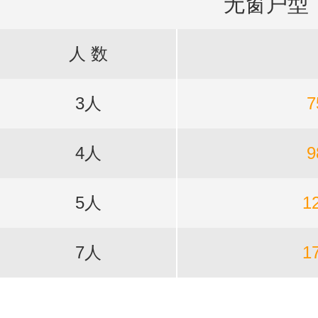
无窗户型
人 数
3人
7
4人
9
5人
1
7人
1