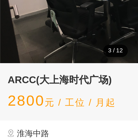
3
/
12
ARCC(大上海时代广场)
2800
元 / 工位 / 月起
淮海中路