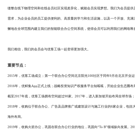
缝整合线下物理空间和在线会员社区实现差异化，赋能会员实现梦想。我们为会员提供
需求，为企业会员的员工提供便利的、高质量的学习和生活设施，以及一个开放、充满
懈地在全球范围内建立我们的智能联合办公空间系统，使得会员可以利用我们的网络释
我们相信，我们的会员会与优客工场一起变得更加强大。
重要节点：
2015年，优客工场成立；第一个联合办公空间北京阳光100社区于同年9月在北京开业
2016年，优鲜集App正式上线；战略投资知识产权服务平台知呱呱，开始企业生态圈布
截至2017年底，优客工场拥有空间超过90家。2017年，进入新加坡开始布局全球市场；启
2018年，收购位于联合办公、广告及品牌推广或建筑设计与施工行业的6家企业，包
海外布局。
2019年，收购火箭办公，巩固在联合办公行业的地位，巩固向“To B”领域纵向发展。201