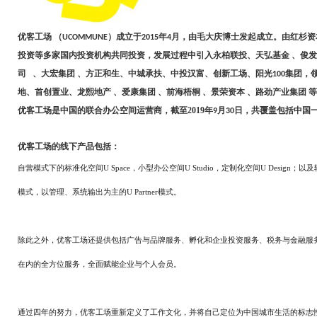
优客工场
（
）成立于
年
月，由毛大庆博士发起成立。由
红杉资
UCOMMUNE
2015
4
投资等多家国内投资机构共同投资，发展过程中引入永柏联投、天弘基金
、俊发
司
、大宏集团
、方正和生、中城承扶、中投汉富、创新工场、阳光
集团，
100
地、首创置业、龙熙地产
、爱康集团
、前海梧桐
、景荣资本
、路劲产业集团
等
优客工场是中国的联合办公空间运营商，截至2019年
月
日，共覆盖包括中国
9
30
优客工场的线下产品包括：
自营模式下的标准化空间U Space，小型办公空间U Studio，定制化空间U Design
模式，以管理、系统输出为主的U Partner模式。
除此之外，优客工场还提供包括广告与品牌服务、孵化和企业投资服务、税务与金融服务
在内的全方位服务，全面赋能企业与个人会员。
通过四年的努力，优客工场重新定义了工作文化，并将自己定位为中国城市生活的标志