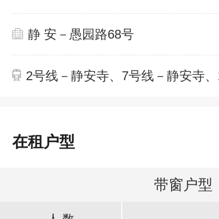
静 安－愚园路68号
2号线－静安寺、7号线－静安寺、
在租户型
带窗户型
人 数