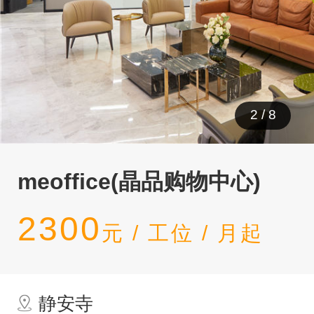
3
/
8
meoffice(晶品购物中心)
2300
元 / 工位 / 月起
静安寺