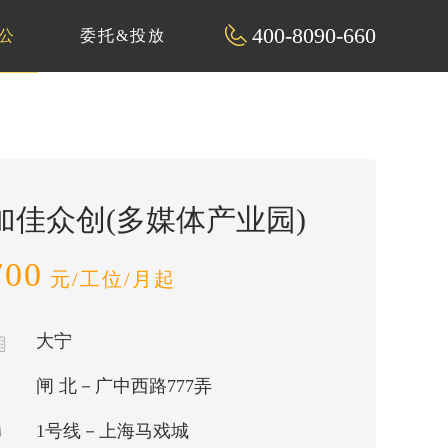
400-8090-660
公
委托&投放
加佳众创(多媒体产业园)
700
元/工位/月起
大宁
闸 北－广中西路777弄
1号线－上海马戏城