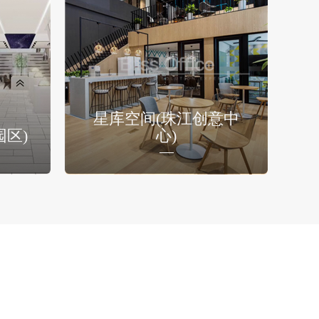
星库空间(珠江创意中
园区)
心)