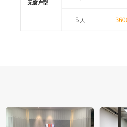
无窗户型
5
360
人