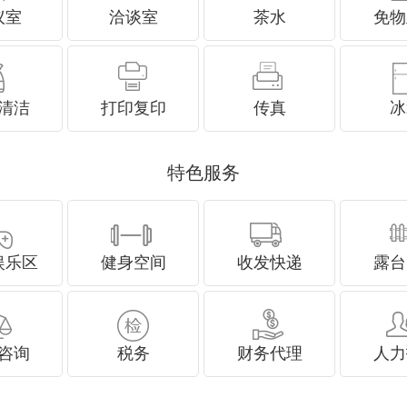
议室
洽谈室
茶水
免物
清洁
打印复印
传真
冰
特色服务
娱乐区
健身空间
收发快递
露台
咨询
税务
财务代理
人力