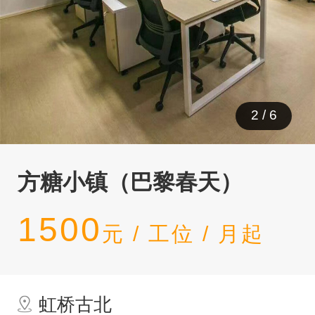
3
/
6
方糖小镇（巴黎春天）
1500
元 / 工位 / 月起
虹桥古北