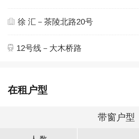
徐 汇－茶陵北路20号
12号线－大木桥路
在租户型
带窗户型
人 数