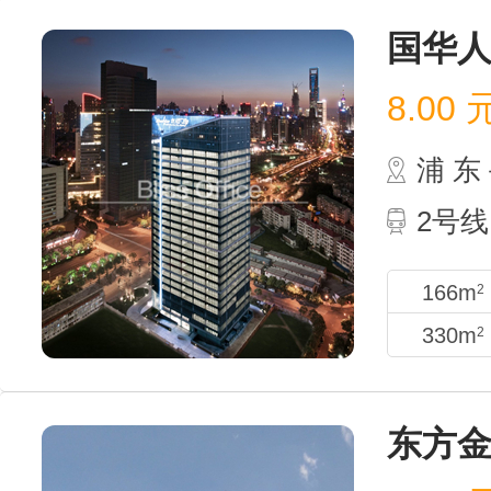
国华
8.00
浦 
2号线
166m
2
330m
2
东方