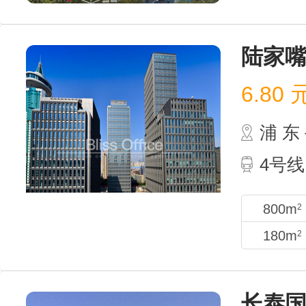
陆家
6.80
浦 
4号线
800m
2
180m
2
长泰