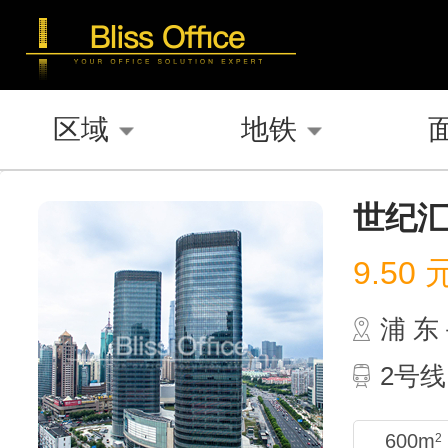
区域
地铁
世纪
9.50
浦 
2号线
600m
2