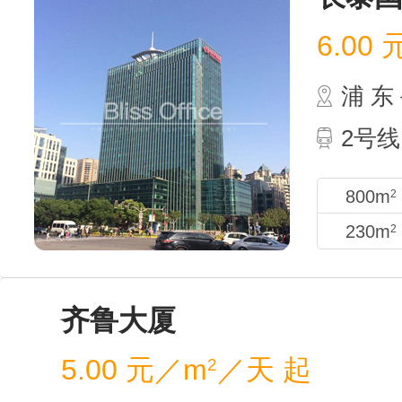
6.00
浦 
2号线
800m
2
230m
2
齐鲁大厦
5.00
元／m
／天 起
2