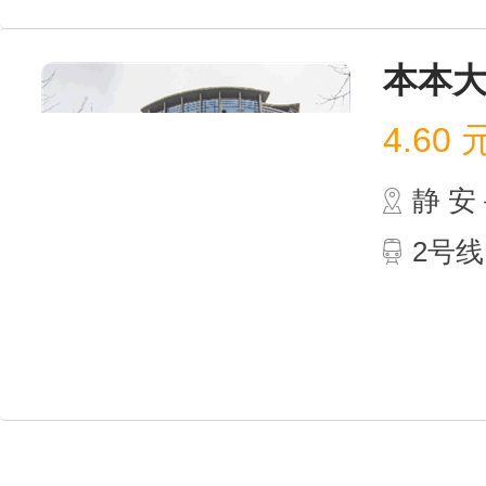
635m
2
本本
4.60
静 
2号线