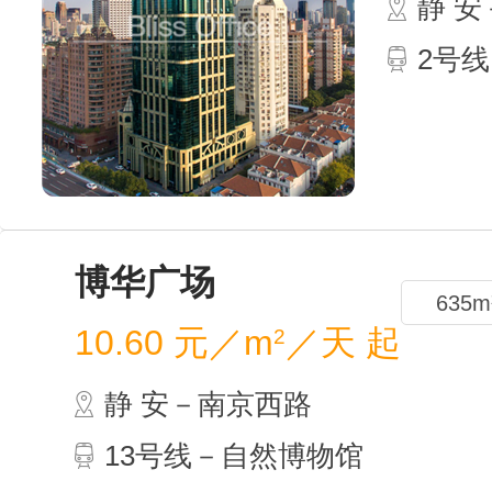
静 
2号线
博华
10.60
静 
13