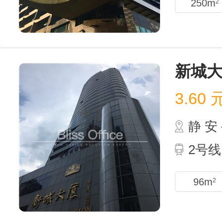
250m
2
新城
3.60
静 
2号线
96m
2