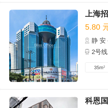
上海
5.80
静 
2号线
35m
2
科恩