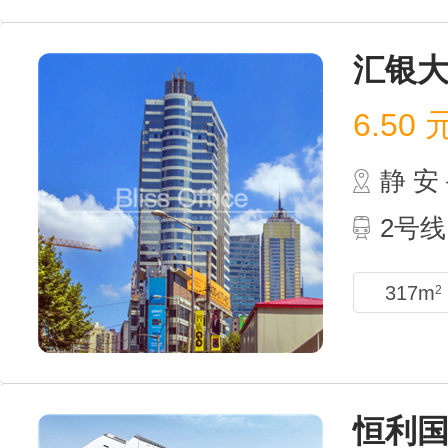
汇银
6.50
静 
2号线
317m
2
恒利