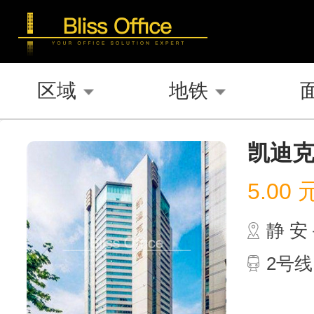
区域
地铁
凯迪
5.00
静 
2号线