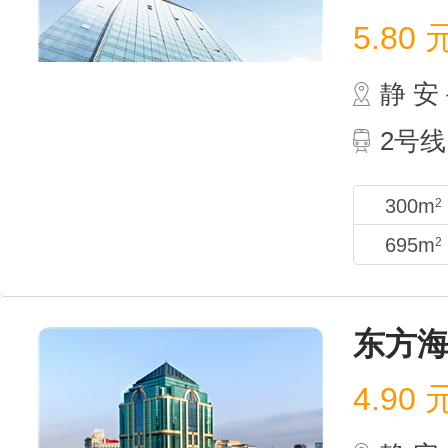
5.80
静 
2号线
300m
2
695m
2
东方
4.90