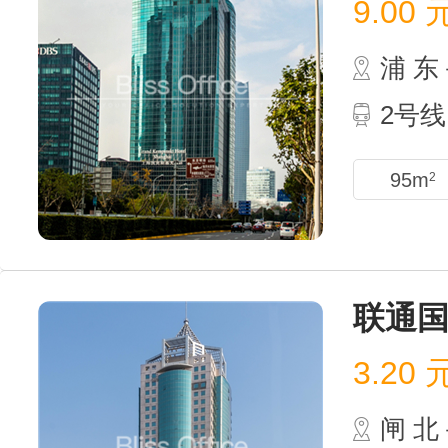
9.00
浦 
2号线
95m
2
联通
3.20
闸 