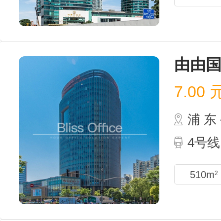
由由
7.00
浦 
4号
510m
2