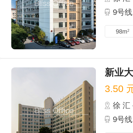
9号
98m
2
新业
3.50
徐 
9号