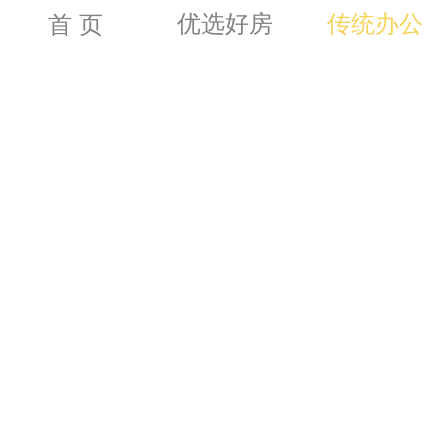
优选好房
传统办公
首 页
5.80
徐 
9号线
300m
2
700m
2
华鑫
5.50