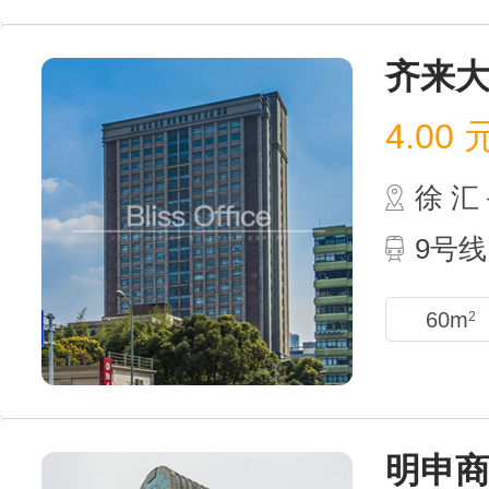
齐来
4.00
徐 
9号
60m
2
明申