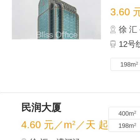
3.60
徐 
12
198m
2
民润
4.60