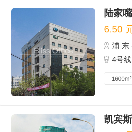
陆家
6.50
浦 
4号线
1600m
2
凯宾