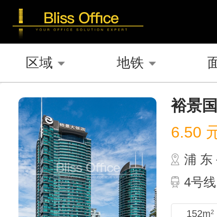
区域
地铁
裕景
6.50
浦 
4号
152m
2