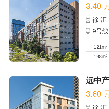
3.40
徐 
9号线
121m
2
198m
2
远中
3.60
徐 