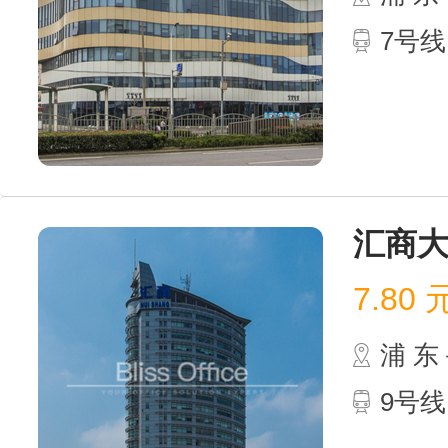
7号
汇商
7.80
浦 
9号