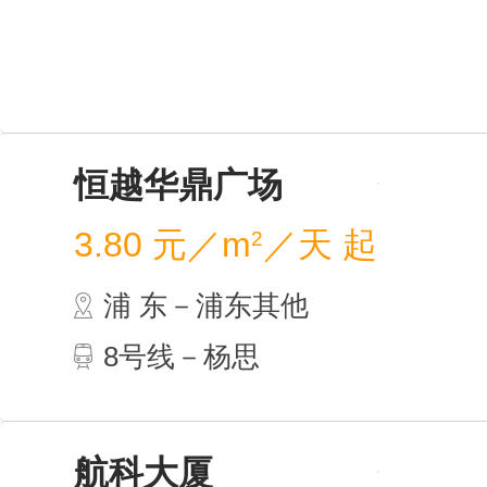
恒越
3.80
浦 
8号