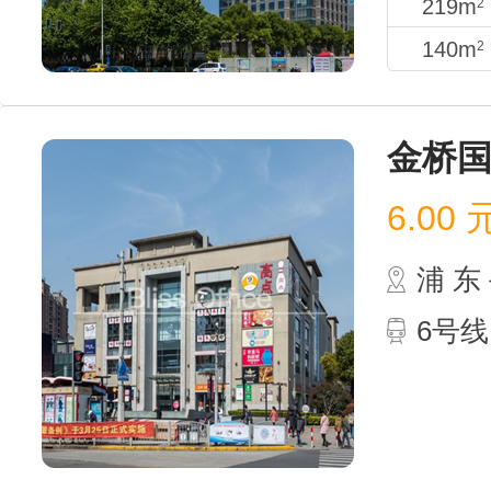
219m
2
140m
2
金桥
6.00
浦 
6号