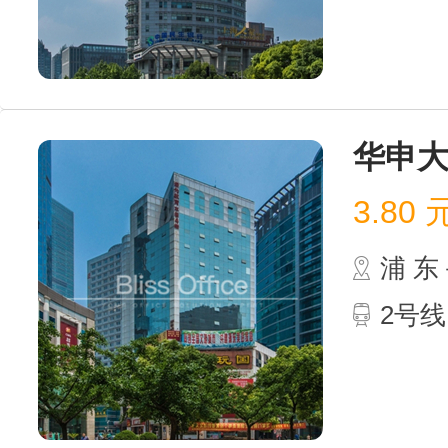
华申
3.80
浦 
2号线