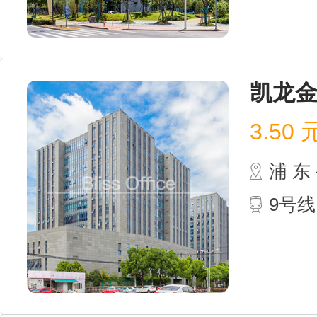
凯龙
3.50
浦 
9号