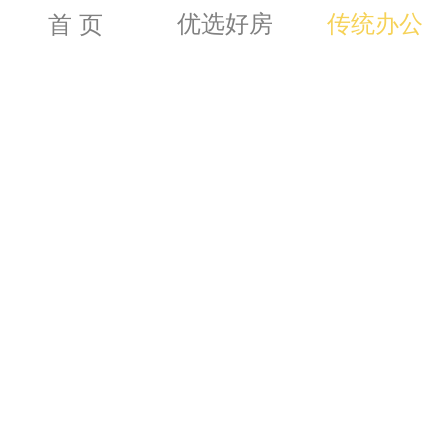
优选好房
传统办公
首 页
8.00
浦 
4号
222m
2
810m
2
海富花园
3.20
元／m
／天 起
2