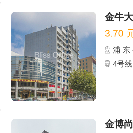
金牛
3.70
浦 
4号线
金博