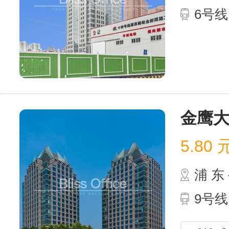
6号
金鹰
5.80
浦 
9号