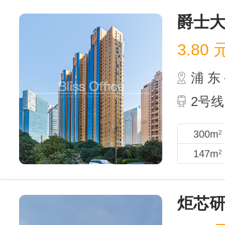
爵士
3.80
浦 
2号线
300m
2
147m
2
炬芯