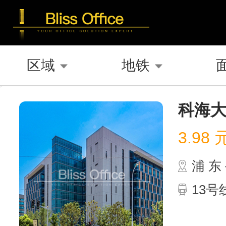
区域
地铁
科海
3.98
浦 
13