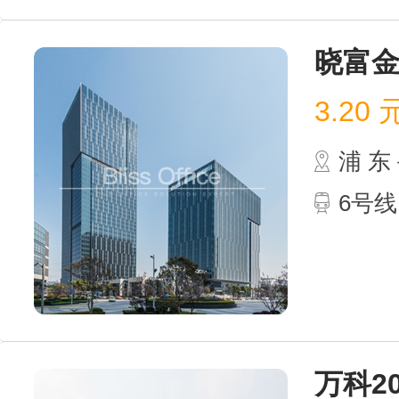
晓富
3.20
浦 
6号
万科2