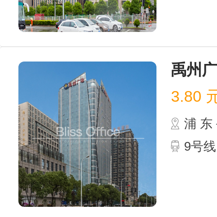
禹州
3.80
浦 
9号