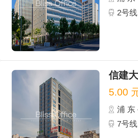
2号
信建
5.00
浦 
7号