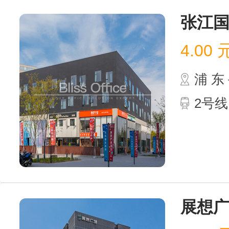
张江
4.00
浦 
2号
展想