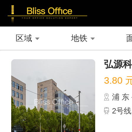
区域
地铁
弘源
3.80
浦 
2号