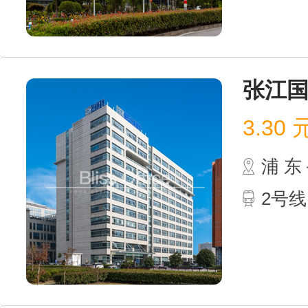
张江国
3.30
浦 
2号