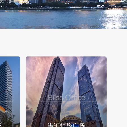
场
港汇恒隆广场