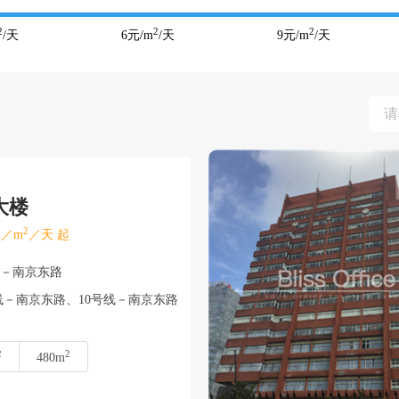
2
2
2
/天
6
元/m
/天
9
元/m
/天
大楼
2
／m
／天 起
浦－南京东路
线－南京东路、10号线－南京东路
2
2
480m