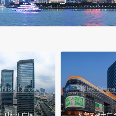
世纪汇广场
长宁来福士广