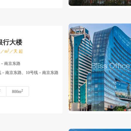
银行大楼
2
／m
／天 起
浦－南京东路
线－南京东路、10号线－南京东路
2
2
800m