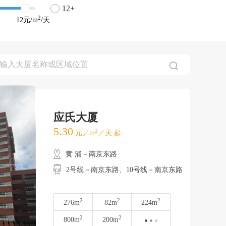
12+
2
12
元/m
/天
应氏大厦
5.30
2
元／m
／天 起
黄 浦－南京东路
2号线－南京东路、10号线－南京东路
2
2
2
276m
82m
224m
2
2
800m
200m