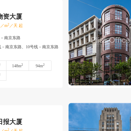
物资大厦
2
／m
／天 起
浦－南京东路
线－南京东路、10号线－南京东路
2
2
2
148m
94m
2
日报大厦
2
／m
／天 起