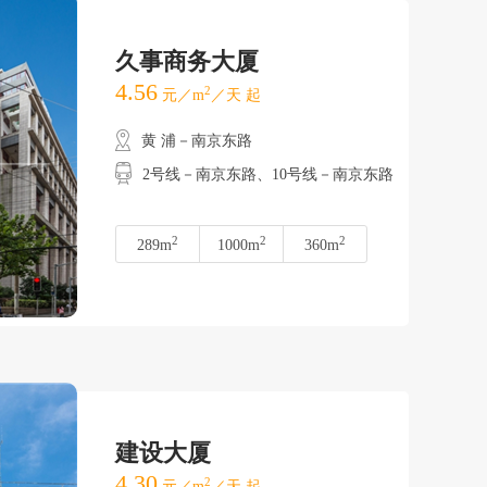
久事商务大厦
4.56
2
元／m
／天 起
黄 浦－南京东路
2号线－南京东路、10号线－南京东路
2
2
2
289m
1000m
360m
建设大厦
4.30
2
元／m
／天 起