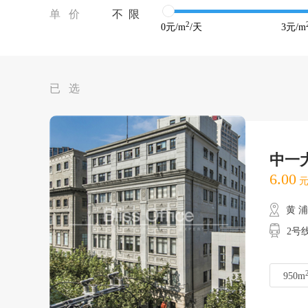
单 价
不 限
2
0
元/m
/天
3
元/m
已 选
中一
6.00
元
黄 
2号
950m