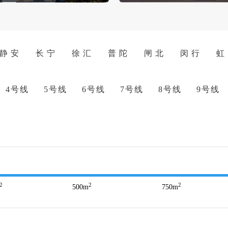
静 安
长 宁
徐 汇
普 陀
闸 北
闵 行
虹
4号线
5号线
6号线
7号线
8号线
9号线
2
2
2
500
m
750
m