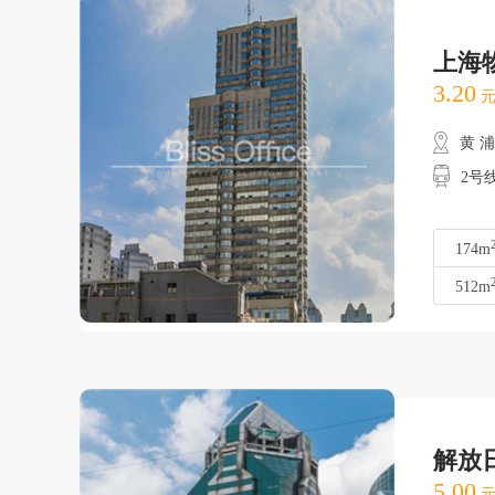
上海
3.20
元
黄 
2号
174m
512m
解放
5.00
元