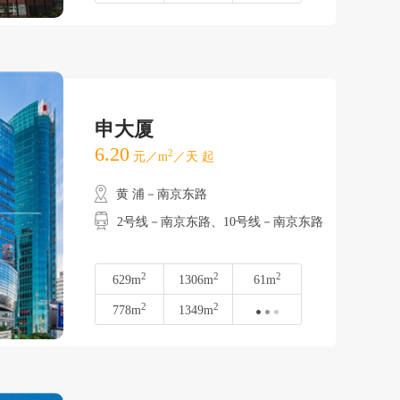
申大厦
6.20
2
元／m
／天 起
黄 浦－南京东路
2号线－南京东路、10号线－南京东路
2
2
2
629m
1306m
61m
2
2
778m
1349m