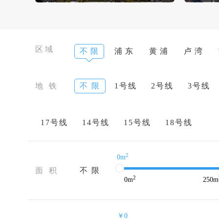
区域
不 限
浦 东
黄 浦
卢 湾
地 铁
不 限
1号线
2号线
3号线
17号线
14号线
15号线
18号线
2
0m
面 积
不 限
2
0
m
250
m
￥0