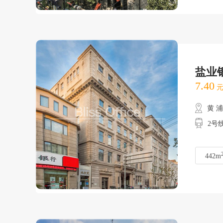
盐业
7.40
元
黄 
2号
442m