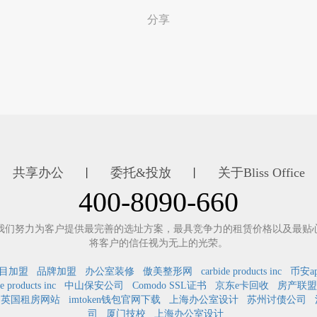
分享
共享办公
委托&投放
关于Bliss Office
丨
丨
400-8090-660
我们努力为客户提供最完善的选址方案，最具竞争力的租赁价格以及最贴
将客户的信任视为无上的光荣。
目加盟
品牌加盟
办公室装修
傲美整形网
carbide products inc
币安a
e products inc
中山保安公司
Comodo SSL证书
京东e卡回收
房产联盟
英国租房网站
imtoken钱包官网下载
上海办公室设计
苏州讨债公司
司
厦门技校
上海办公室设计