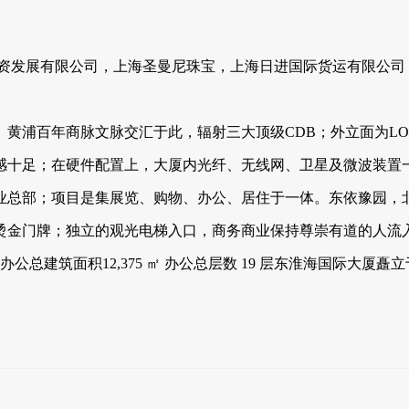
投资发展有限公司，上海圣曼尼珠宝，上海日进国际货运有限公司
黄浦百年商脉文脉交汇于此，辐射三大顶级CDB；外立面为LO
代感十足；在硬件配置上，大厦内光纤、无线网、卫星及微波装置
业总部；项目是集展览、购物、办公、居住于一体。东依豫园，
的烫金门牌；独立的观光电梯入口，商务商业保持尊崇有道的人流
2层,办公总建筑面积12,375 ㎡ 办公总层数 19 层东淮海国际