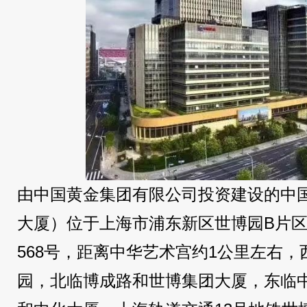
由中国黄金集团有限公司投资建设的中
大厦）位于上海市浦东新区世博园B片
568号，距离中华艺术宫约1公里左右
园，北临博成路和世博集团大厦，东临