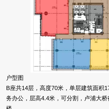
户型图
B座共14层，高度70米，单层建筑面积170
务办公，层高4.4米，可分割，卢浦大
楼。