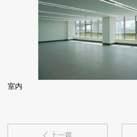
室内
上一篇