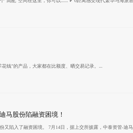
配”空间在这里，你可以...... ✔︎ 0距离感受现代繁华与海派底蕴
花钱”的产品，大家都在比额度、晒交易记录。...
”！迪马股份陷融资困境！
又陷入了融资困境。 7月14日，据上交所披露，中泰资管-迪