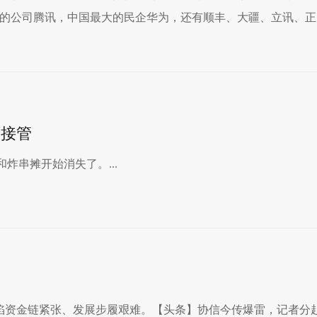
的公司腾讯，中国最大的民企华为，还有顺丰、大疆、立讯、正威.
面接管
炸串摊开始消失了。...
疑陷资金链紧张、发展步履艰难。【头条】协信今传爆雷，记者分