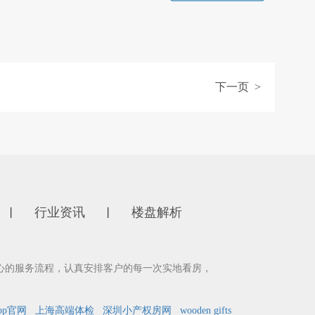
下一页 >
行业资讯
楼盘解析
丨
丨
心的服务流程，认真安排客户的每一次实地看房，
pp官网
上海高端体检
深圳小产权房网
wooden gifts