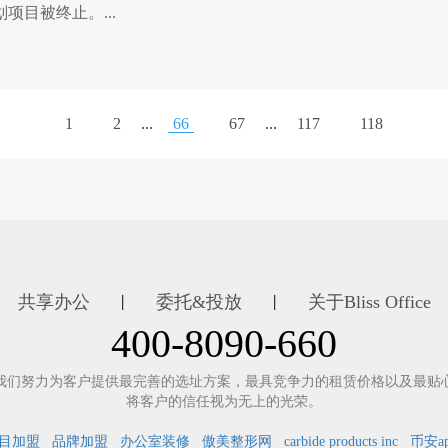
项目被终止。...
1
2
...
66
67
...
117
118
共享办公
委托&投放
关于Bliss Office
丨
丨
400-8090-660
我们努力为客户提供最完善的选址方案，最具竞争力的租赁价格以及最贴
将客户的信任视为无上的光荣。
目加盟
品牌加盟
办公室装修
傲美整形网
carbide products inc
币安a